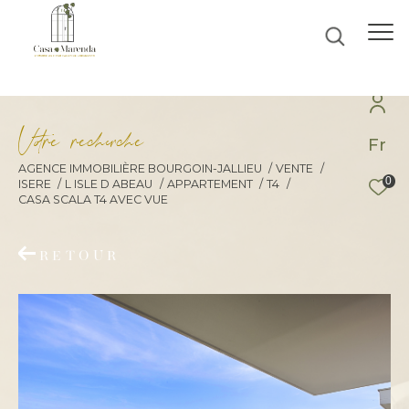
V
o
r
e
r
e
c
e
c
e
Fr
AGENCE IMMOBILIÈRE BOURGOIN-JALLIEU
VENTE
0
ISERE
L ISLE D ABEAU
APPARTEMENT
T4
Effectuer une recherche
CASA SCALA T4 AVEC VUE
et trouver le bien qui correspond à vos
critères
RETOUR
Type d'offre
Vente