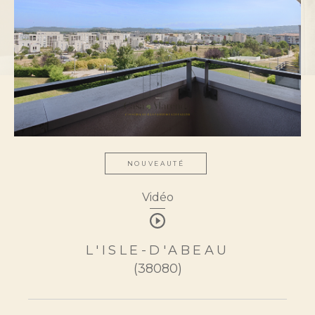
Type de bien
Sélectionner
Budget
NOUVEAUTÉ
Vidéo
Pièces
0
1
2
3
4
5
L'ISLE-D'ABEAU
(38080)
Localisation