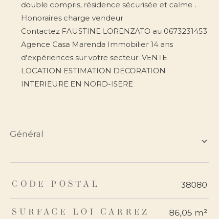
double compris, résidence sécurisée et calme .
Honoraires charge vendeur
Contactez FAUSTINE LORENZATO au 0673231453
Agence Casa Marenda Immobilier 14 ans
d'expériences sur votre secteur. VENTE
LOCATION ESTIMATION DECORATION
INTERIEURE EN NORD-ISERE
général
TRAD_ZEPHYR_Caracteristique
TRAD_ZEPHYR_Valeurs
38080
CODE POSTAL
86,05 m²
SURFACE LOI CARREZ