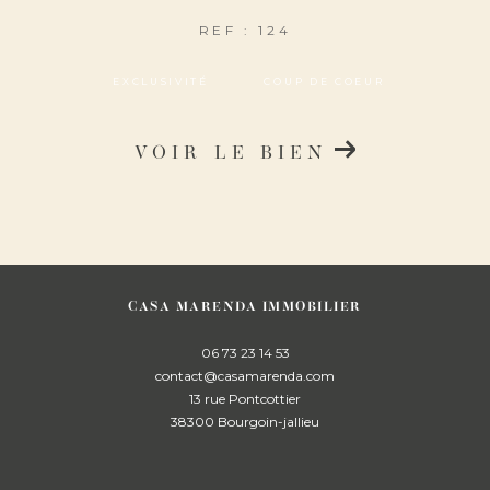
REF : 124
EXCLUSIVITÉ
COUP DE COEUR
VOIR LE BIEN
CASA MARENDA IMMOBILIER
06 73 23 14 53
contact@casamarenda.com
13 rue Pontcottier
38300
bourgoin-jallieu