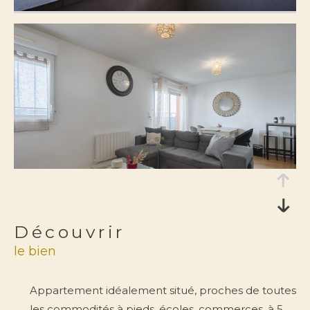
FILTRER PAR
coups de coeur
exclusivités
nouveautés
RECHERCHER
découvrir
le bien
Appartement idéalement situé, proches de toutes
les commodités à pieds, écoles, commerces, à 5