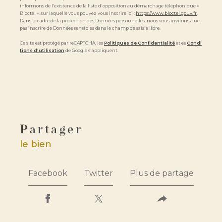
informons de l’existence de la liste d'opposition au démarchage téléphonique «
Bloctel », sur laquelle vous pouvez vous inscrire ici :
https://www.bloctel.gouv.fr
.
Dans le cadre de la protection des Données personnelles, nous vous invitons à ne
pas inscrire de Données sensibles dans le champ de saisie libre.
Ce site est protégé par reCAPTCHA, les
Politiques de Confidentialité
et es
Condi
tions d'utilisation
de Google s'appliquent.
partager
le bien
Facebook
Twitter
Plus de partage