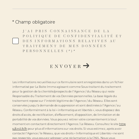
* Champ obligatoire
J'AI PRIS CONNAISSANCE DE LA
POLITIQUE DE CONFIDENTIALITÉ ET
DES INFORMATIONS RELATIVES AU
TRAITEMENT DE MES DONNÉES
PERSONNELLES (*)*
ENVOYER
Les informations recueillies sur ce formulaire sont enregistrées dans un fichier
informatisé par La Boite Immo agissant comme Sous-traitant du traitement
pour la gestion de la clientèle/prospects de l'Agence / du Réseau qui reste
Responsable du Traitement de vos Données personnelles. La base légale du
traitement repose sur l'intérêt légitime de l'Agence / du Réseau. Elles sont
conservées jusqu'à demande de suppression et sont destinées à l'Agence / au
Réseau. Conformément à la loi « informatique et libertés », vous disposez des
droits d’accès, de rectification, d’effacement, d’opposition, de limitation et de
portabilité de vos données. Vous pouvez retirer votre consentement à tout
moment en contactant directement l’Agence / Le Réseau. Consultez le site
http
s://cnil.fr/fr
pour plus d’informations sur vos droits. Si vous estimez, après avoir
contacté l'Agence / le Réseau, que vos droits « Informatique et Libertés » ne sont
pas respectés, vous pouvez adresser une réclamation à la CNIL. Nous vous