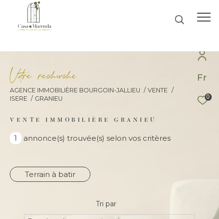
V
o
r
e
r
e
c
e
c
e
Fr
AGENCE IMMOBILIÈRE BOURGOIN-JALLIEU
VENTE
0
ISERE
GRANIEU
Effectuer une recherche
et trouver le bien qui correspond à vos
VENTE IMMOBILIÈRE GRANIEU
critères
1
annonce(s) trouvée(s) selon vos critères
Type d'offre
Terrain à batir
Vente
Tri par