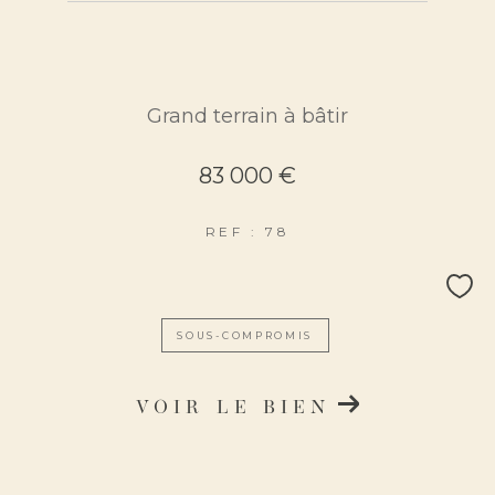
Grand terrain à bâtir
Surface
83 000 €
REF : 78
AFFINER LES CRITÈRES
SOUS-COMPROMIS
VOIR LE BIEN
parking
terrasse
piscine