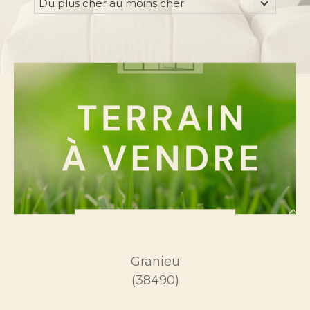
Du plus cher au moins cher
Type de bien
Sélectionner
Budget
Pièces
0
1
2
3
4
5
Granieu
(38490)
Localisation