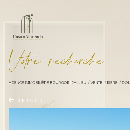
V
o
r
e
r
e
c
e
c
e
AGENCE IMMOBILIÈRE BOURGOIN-JALLIEU
VENTE
ISERE
DOL
RETOUR