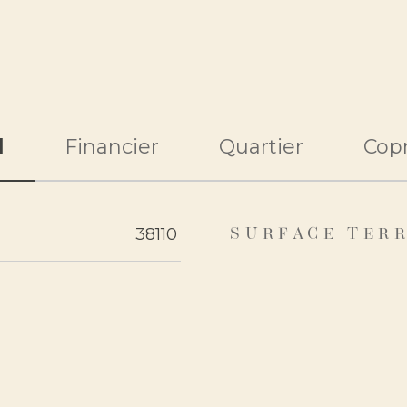
l
Financier
Quartier
Copr
eurs
38110
SURFACE TER