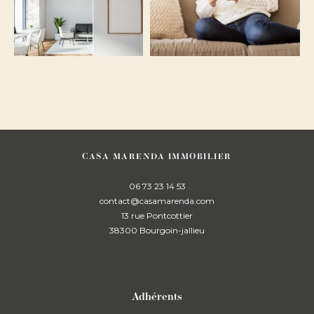
Surface
CASA MARENDA IMMOBILIER
06 73 23 14 53
contact@casamarenda.com
AFFINER LES CRITÈRES
13 rue Pontcottier
38300
bourgoin-jallieu
parking
terrasse
piscine
Adhérents