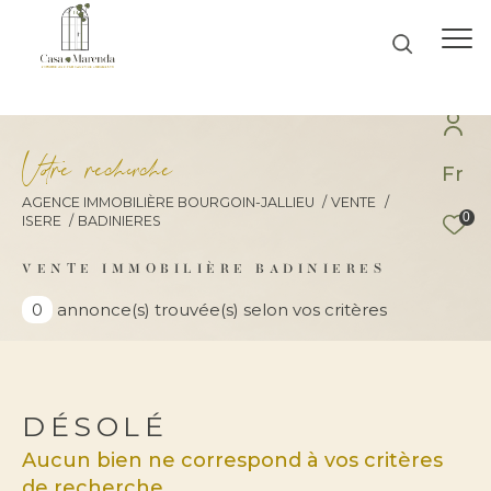
V
o
r
e
r
e
c
e
c
e
Fr
AGENCE IMMOBILIÈRE BOURGOIN-JALLIEU
VENTE
0
ISERE
BADINIERES
Effectuer une recherche
et trouver le bien qui correspond à vos
VENTE IMMOBILIÈRE BADINIERES
critères
0
annonce(s) trouvée(s) selon vos critères
Type d'offre
Vente
DÉSOLÉ
Aucun bien ne correspond à vos critères
de recherche