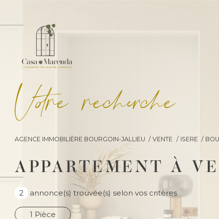
V
o
r
e
r
e
c
e
c
e
AGENCE IMMOBILIÈRE BOURGOIN-JALLIEU
VENTE
ISERE
BOU
APPARTEMENT À VE
2
annonce(s) trouvée(s) selon vos critères
1 Pièce